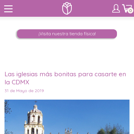
0
¡Visita nuestra tienda física!
Las iglesias más bonitas para casarte en
la CDMX
31 de Mayo de 2019