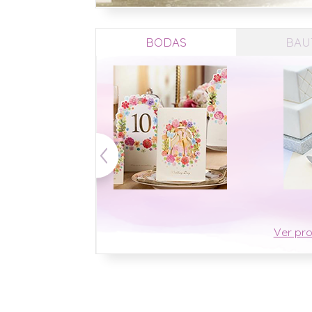
BODAS
BAU
Ver pr