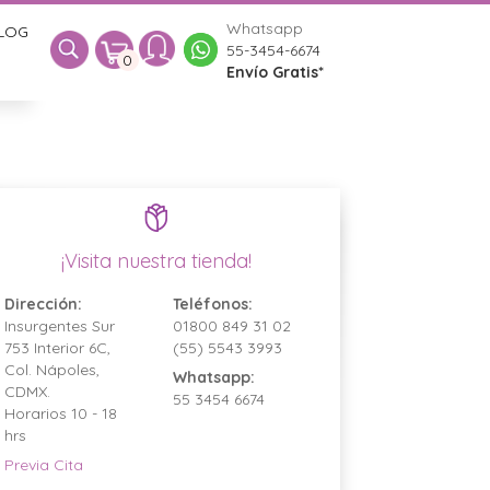
Whatsapp
LOG
0
55-3454-6674
0
Envío Gratis*
¡Visita nuestra tienda!
Dirección:
Teléfonos:
Insurgentes Sur
01800 849 31 02
753 Interior 6C,
(55) 5543 3993
Col. Nápoles,
Whatsapp:
CDMX.
55 3454 6674
Horarios 10 - 18
hrs
Previa Cita