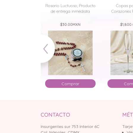
ra Boda Virgen de
Rosario Luctuoso, Producto
Copas pa
pe (Busto) 15mm,
de entrega inmediata
Corazones 
Plata .999
$30.00
MXN
$1,800
,800.00
MXN
Comprar
Com
Comprar
CONTACTO
MÉT
Insurgentes sur 753 Interior 6C
Tarje
Col. Nápoles, CDMX.
Vi