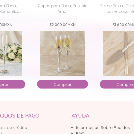
ra Boda,
Copas para Boda, Brillante
Set de Pala y Cuch
Románticos
Amor
pastel boda, V
.00
MXN
$2,000.00
MXN
$1,600.00
M
prar
Comprar
Compra
ODOS DE PAGO
AYUDA
tas de crédito
Información Sobre Pedidos
sa
FAQ's