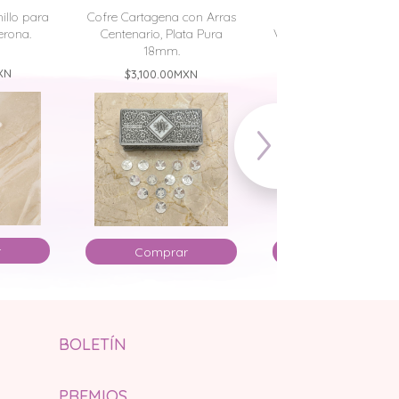
illo para
Cofre Cartagena con Arras
Arras de Boda 15
erona.
Centenario, Plata Pura
Virgen de Guadalupe, 
18mm.
Fina
XN
$3,100.00
MXN
$1,800.00
MXN
r
Comprar
Comprar
BOLETÍN
PREMIOS