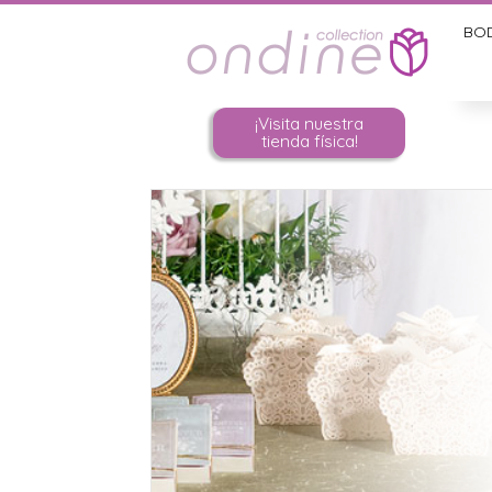
BO
¡Visita nuestra
tienda física!