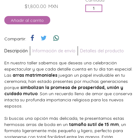
Cantidad*
$1,800.00
MXN
Añadir al carrito
Compartir:
Descripción
Información de envío
Detalles del producto
En nuestro taller sabemos que deseas una celebración
espectacular y que cada detalle cuenta en tu día tan especial.
Las
arras matrimoniales
juegan un papel invaluable en tu
ceremonia; han estado presentes por muchas generaciones
porque
simbolizan la promesa de prosperidad, unión y
cuidado mutuo
. Son un recuerdo lleno de amor que conserva
intacta su profunda importancia religiosa para los nuevos
esposos.
Si buscas una opción más delicada, te presentamos estas
hermosas arras de boda en un
tamaño sutil de 15 mm
, un
formato ligeramente más pequeño y ligero, perfecto para
sostenerse con total facilidad entre las manos. Están