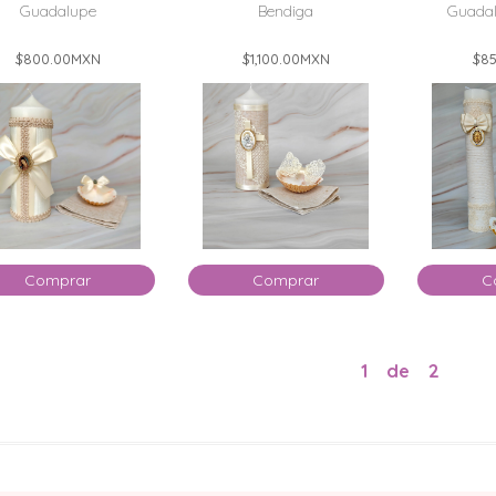
Guadalupe
Bendiga
Guadal
$800.00
MXN
$1,100.00
MXN
$85
Comprar
Comprar
C
1
de
2