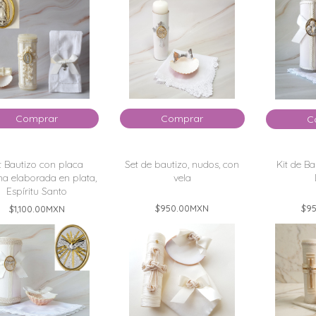
Comprar
Comprar
C
t Bautizo con placa
Set de bautizo, nudos, con
Kit de Ba
ana elaborada en plata,
vela
Espíritu Santo
$950.00
MXN
$95
$1,100.00
MXN