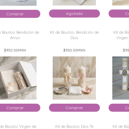
Agotado
C
Comprar
e Bautizo Bendición de
Kit de Bautizo, Bendición de
Kit de B
Amor
Dios
Virgen 
$950.00
MXN
$950.00
MXN
$95
Comprar
Comprar
C
 de Bautizo Virgen de
Kit de Bautizo Dios Te
Kit de Ba