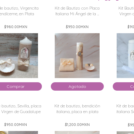
de bautizo, Virgencita
Kit de Bautizo con Placa
Kit Baut
endíceme, en Plata
Italiana Mi Ángel de la ...
Virgen 
$980.00
MXN
$950.00
MXN
$90
Comprar
Agotado
C
e bautizo, Sevilla, placa
Kit de bautizo, bendición
Kit de ba
a Virgen de Guadalupe
italiana, placa en plata
italiana 
$950.00
MXN
$1,200.00
MXN
$95