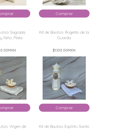
omprar
Comprar
autizo Sagrada
Kit de Bautizo Ángelito de la
y Niño, Plata
Guarda
0.00
MXN
$1,100.00
MXN
omprar
Comprar
utizo Virgen de
Kit de Bautizo Espíritu Santo