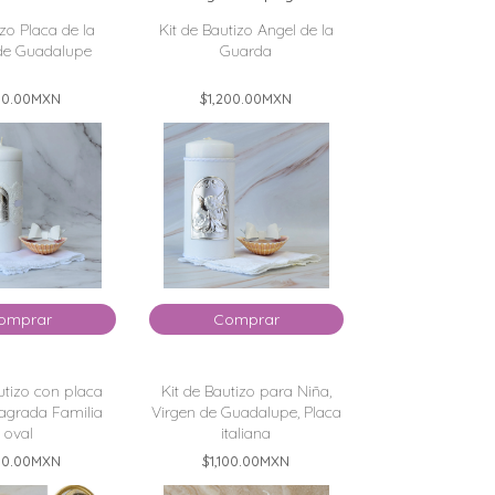
izo Placa de la
Kit de Bautizo Angel de la
de Guadalupe
Guarda
0.00
MXN
$1,200.00
MXN
omprar
Comprar
utizo con placa
Kit de Bautizo para Niña,
Sagrada Familia
Virgen de Guadalupe, Placa
oval
italiana
0.00
MXN
$1,100.00
MXN