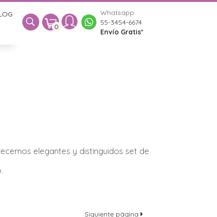
Whatsapp
LOG
0
55-3454-6674
0
Envío Gratis*
frecemos elegantes y distinguidos set de
.
Siguiente página