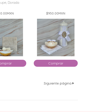
upe, Dorada
0.00
MXN
$950.00
MXN
omprar
Comprar
Siguiente página