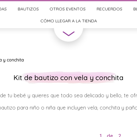
DAS
BAUTIZOS
OTROS EVENTOS
RECUERDOS
B
CÓMO LLEGAR A LA TIENDA
a y conchita
Kit de bautizo con vela y conchita
 de tu bebé y quieres que todo sea delicado y bello, te o
bautizo para niño o niña que incluyen vela, conchita y paño
1
de
2