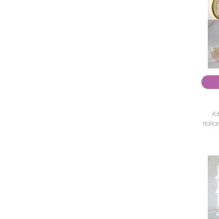
Ki
itali