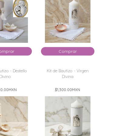
omprar
Comprar
utizo - Destello
Kit de Bautizo - Virgen
Divino
Divina
0.00
MXN
$1,300.00
MXN