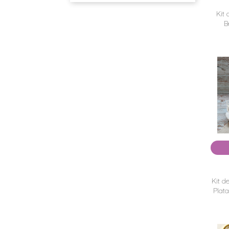
Kit 
B
Kit d
Plat