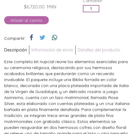
Cantidad*
$6,720.00
MXN
Añadir al carrito
Compartir:
Descripción
Información de envío
Detalles del producto
Este completo kit nupcial reúne los elementos esenciales para
su ceremonia religiosa, destacando por sus hermosos
acabados brillantes que perdurarán como un recuerdo
invaluable. El paquete incluye una Biblia forrada en color
blanco, decorada con una placa plateada importada de Italia
de la Virgen de Guadalupe, y un delicado rosario a juego.
Asimismo, cuenta con un lazo matrimonial, llamado Rose
Silver, esta elaborado con cuentas plateadas y un cruz italiana
bañada en plata finamente detallada. Para complementar la
tradición, se integran trece arras grandes de plata fina
matrimoniales con grabado clásico. Estos elementos se
pueden resguardar en dos hermosos cofres con diseño floral
en relieve; uno de tamaño grande para el lazo y otro pequeño