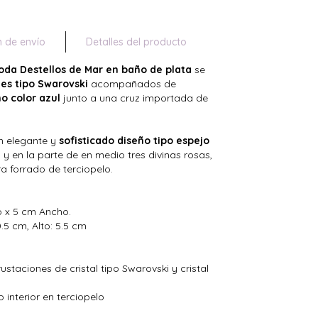
n de envío
Detalles del producto
boda Destellos de Mar en baño de plata
se
les tipo Swarovski
acompañados de
o color azul
junto a una cruz importada de
n elegante y
sofisticado diseño tipo espejo
 en la parte de en medio tres divinas rosas,
ra forrado de terciopelo.
o x 5 cm Ancho.
.5 cm, Alto: 5.5 cm
ustaciones de cristal tipo Swarovski y cristal
 interior en terciopelo