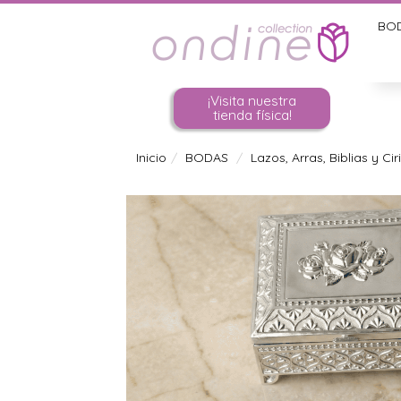
BO
¡Visita nuestra
tienda física!
Inicio
BODAS
Lazos, Arras, Biblias y Cir