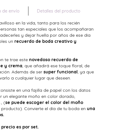
n de envío
Detalles del producto
loso en la vida, tanto para los recién
ersonas tan especiales que los acompañaran
adecerles y dejar huella por años de ese día
oles un
recuerdo de boda creativo y
on te trae este
novedoso recuerdo de
me y crema
, que añadirá ese toque floral, de
bración. Además de ser
super funcional
, ya que
arlo a cualquier lugar que deseen.
consiste en una fajilla de papel con los datos
ior un elegante moño en color dorado,
, (
se puede escoger el color del moño
 producto). Convierte el día de tu boda en
una
s.
precio es por set.