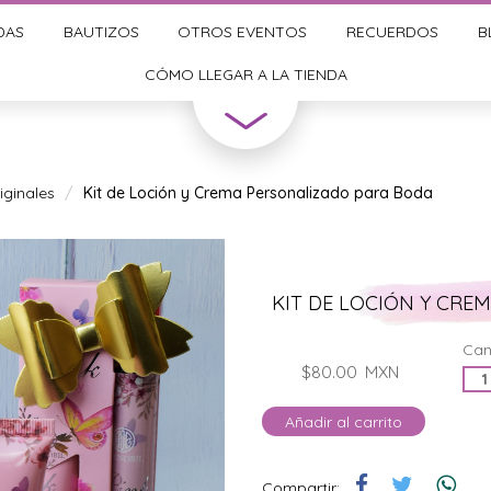
DAS
BAUTIZOS
OTROS EVENTOS
RECUERDOS
B
CÓMO LLEGAR A LA TIENDA
ginales
Kit de Loción y Crema Personalizado para Boda
KIT DE LOCIÓN Y CRE
Can
$80.00
MXN
Añadir al carrito
Compartir: