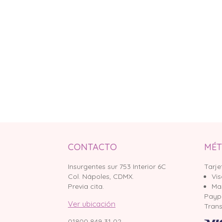
CONTACTO
MÉT
Insurgentes sur 753 Interior 6C
Tarje
Col. Nápoles, CDMX.
Vi
Previa cita.
Ma
Payp
Ver ubicación
Trans
01800 849 31 02